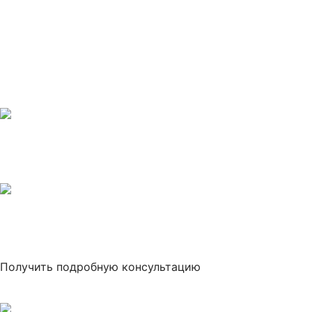
уголков в однодневных пеших походах у
подножья высочайшей вершины Европы и
самой красивой горы Кавказа – двуглавого
Эльбруса.
Тур подойдёт
каждому!
Горы - это любовь на всю
жизнь!
Получить подробную консультацию