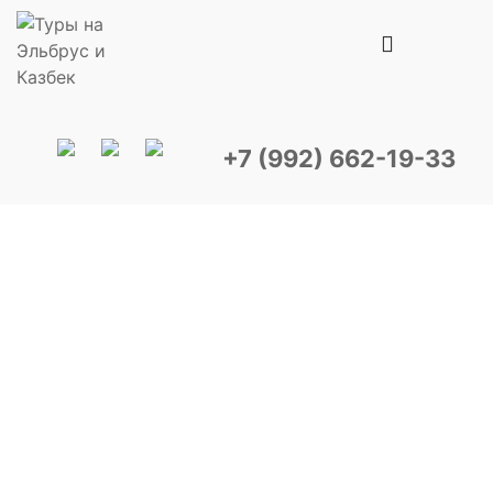
+7 (992) 662-19-33
ТРЕККИНГ В ПРИЭЛЬБРУСЬЕ
Треккинг сочетает в себе комфортное
проживание в гостинице или в кемпинге в
сосновом лесу, посещение живописных