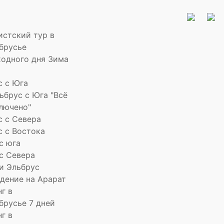
истский тур в
брусье
ходного дня Зима
с с Юга
ьбрус с Юга "Всё
лючено"
с с Севера
с с Востока
с юга
 с Севера
 и Эльбрус
дение на Арарат
г в
брусье 7 дней
г в