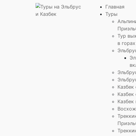
Главная
Туры
Альпин
Приэль
Тур вы
в горах
Эльбру
Эл
вк
Эльбру
Эльбру
Казбек 
Казбек
Казбек
Восхож
Треккин
Приэль
Треккин