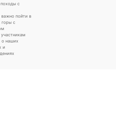
 походы с
 важно пойти в
 горы с
ом
 участникам
 о наших
х и
дениях