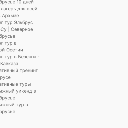
брусье 10 дней
 лагерь для всей
в Архызе
нг тур Эльбрус
Су | Северное
брусье
г тур в
ой Осетии
г тур в Безенги -
 Кавказа
ативный тренинг
брусе
ативные туры
ыжный уикенд в
брусье
ыжный тур в
брусье