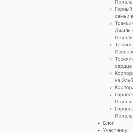
Приэль
Горный
семьи 
Трекки
Джилы-
Приэль
Треккин
Северн
Треккин
сердце
Корпор
на Эль
Корпор
Горнол
Приэль
Горнол
Приэль
Блог
Участнику